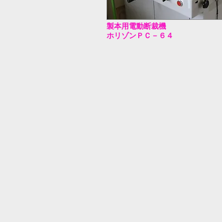
製本用電動断裁機
ホリゾンＰＣ－６４