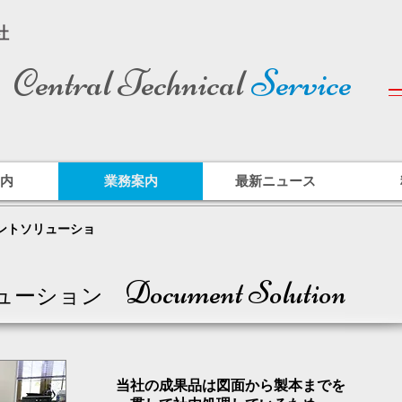
社
Central Technical
Service
内
業務案内
最新ニュース
ントソリューショ
Document Solution
リューション
当社の成果品は図面から製本までを