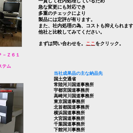
一貫して社内
処理しているため
急な変更にも対応でき
多重のチェックにより
製品には定評が有ります。
また、社内処理の為、コストも抑えられま
他社と比較してみてください。
まずは問い合わせを。
ここ
をクリック。
Ｐ－Ｚ６１
ステム
当社成果品の主な納品先
国土交通省
常陸河川国道事務所
宇都宮国道事務所
高崎河川国道事務所
東京国道事務所
北首都国道事務所
横浜国道事務所
大宮国道事務所
千葉国道事務所
下館河川事務所